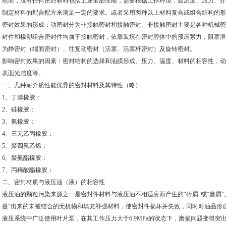
然而，没有任何密封材料包括上述全部性能，需要根据工作环境，如温度、压力、介
制定材料的配合配方来满足一定的要求。或者采用两种以上材料复合或组合结构的形
密封效果的形成：动密封分为非接触密封和接触密封。非接触密封主要是各种机械密
封件和橡塑组合密封件均属于接触密封，依靠装填在密封腔体中的预压紧力，阻塞泄
为静密封（端面密封）、往复动密封（活塞、活塞杆密封）及旋转密封。
影响密封效果的因素：密封结构的选择和油膜形成、压力、温度、材料的相容性，动
表面光洁度等。
一、几种耐介质性能优异的密封材料及其特性（略）
1、丁腈橡胶：
2、硅橡胶：
3、氟橡胶：
4、三元乙丙橡胶：
5、聚四氟乙烯：
6、聚氨酯橡胶：
7、丙稀酸酯橡胶：
二、密封材质与液压油（液）的相容性
液压油的颗粒污染来源之一是密封件材料与液压油不相适应而产生的“碎屑"或“磨屑"。
提"出来的未被结合的无机物和填充补强材料，使密封件损坏并失效，同时对油品形
液压系统中广泛使用叶片泵，在其工作压力大于6.9MPa的状态下，磨损问题变得