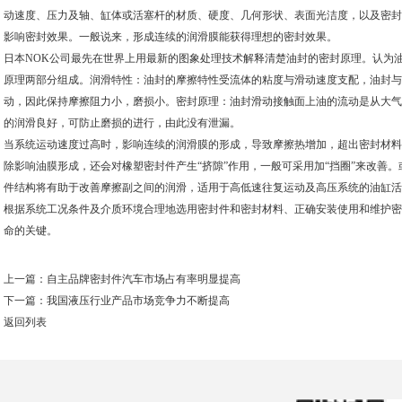
动速度、压力及轴、缸体或活塞杆的材质、硬度、几何形状、表面光洁度，以及密封
影响密封效果。一般说来，形成连续的润滑膜能获得理想的密封效果。
日本NOK公司最先在世界上用最新的图象处理技术解释清楚油封的密封原理。认为
原理两部分组成。润滑特性：油封的摩擦特性受流体的粘度与滑动速度支配，油封与
动，因此保持摩擦阻力小，磨损小。密封原理：油封滑动接触面上油的流动是从大气
的润滑良好，可防止磨损的进行，由此没有泄漏。
当系统运动速度过高时，影响连续的润滑膜的形成，导致摩擦热增加，超出密封材料
除影响油膜形成，还会对橡塑密封件产生“挤隙”作用，一般可采用加“挡圈”来改善。
件结构将有助于改善摩擦副之间的润滑，适用于高低速往复运动及高压系统的油缸活
根据系统工况条件及介质环境合理地选用密封件和密封材料、正确安装使用和维护密
命的关键。
上一篇：
自主品牌密封件汽车市场占有率明显提高
下一篇：
我国液压行业产品市场竞争力不断提高
返回列表