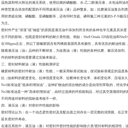
温热源和明火附近的液压系统，使用抗燃的磷酸酯、水-乙二醇液压液，水包油和油包
种类型复合添加剂配置的不同用途液压油（液）品种繁多。如：抗磨液压油复合剂类
用烃类硫化物、磷酸酯、亚磷酸酯等，还有同时含硫、磷和氮三种元素的S-P-N极压
为主。
密封件产生“溶涨"或“抽提"的原因是液压油中添加剂所含有的各种化学元素及其浓度
生不同的影响，也既是密封材料的耐介质性能。例如：Shell Omala 320齿轮油和Shell
在300ppm左右，所以丁腈橡胶因含有丙稀腈基团而具有极性，具有优良的耐油性
随着液压油（油）品种的不断研发，为改善油（液）性能的各种抗磨、极压添加剂、
件的材料的影响需要通过实验来验证。
三、密封材料耐油（液）性能检测评定
橡胶材料的密封件耐油（液）性能，一般采用标准试验油，按试验标准规定的温度条
比（如材料的硬度变化、拉伸强度变化率、扯断伸长变化率、体积变化率、压缩永久
No1标准油是“低体积增加油"，这种矿物油的混合物的成分是由溶剂萃取的，经化
No3标准油是一种“高体积增加油"，由经过选择的环烷粗制品，经过真空蒸馏得到
不同用途对材料的指标值考核不一样。
四、液压油（液）对密封件性能的影响
密封理论认为：在一个动态柔性密封及其配合面之间存在一层完整的润滑膜。在正常
延长密封件寿命。
在液压系统中，液压油（液）对密封件密封性能的影响除介质/密封材料的相溶性，