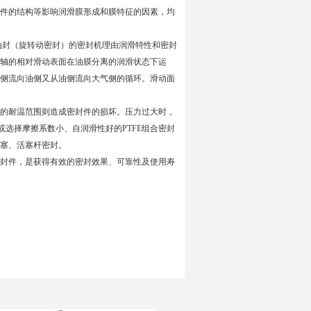
件的结构等影响润滑膜形成和膜特征的因素，均
油封（旋转动密封）的密封机理由润滑特性和密封
轴的相对滑动表面在油膜分离的润滑状态下运
侧流向油侧又从油侧流向大气侧的循环。滑动面
的耐温范围则造成密封件的损坏。压力过大时，
或选择摩擦系数小、自润滑性好的PTFE组合密封
塞、活塞杆密封。
封件，是获得有效的密封效果、可靠性及使用寿