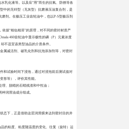
水乳化液等。以及应“用"而生的抗氧、防锈等各
型中的无锌型（无灰型）抗磨液压油复合剂，是
抗磨剂。在极压工业齿轮油中，也以P-S型极压剂
，依据“相似相溶"的原理，对不同的密封材质产
 Omala 460齿轮油中显示极性的磷（P）元素浓度
能，却不适宜该类型油品的介质条件。
金属减活剂、破乳化剂和抗泡添加剂等，对密封
件和试验时间下浸泡，通过对浸泡前后测试值对
变形等），评价其性能。
学处理、脱蜡的石蜡残渣和中性油；
的两种润滑油成分组成。
状态下，正是借助这层润滑膜来达到密封目的并
油品的粘度、粘度随温度的变化、往复（旋转）运