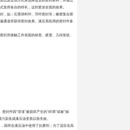
质以及运动方式来选择适宜的密封材料，并通过
式发挥各自的特长，达到更加全面的效果。
封，如：石墨填料环、浮环密封等；橡塑复合密
漏通道而获得密封效果。液压系统用的密封件多
密封所接触工作表面的材质、硬度、几何形状、
密封件因“溶涨"被损坏产生的“碎屑"或被“抽
成污染造成液压油变质以致失效。
突出，因而在液压油中使用了抗磨剂；为了适应在高